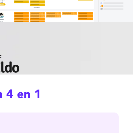
c
 4 en 1