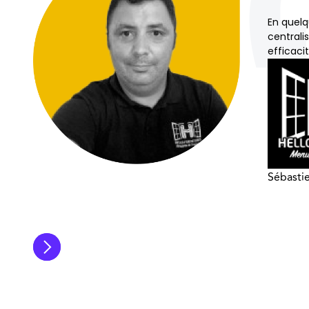
En quelq
centrali
efficaci
Sébastie