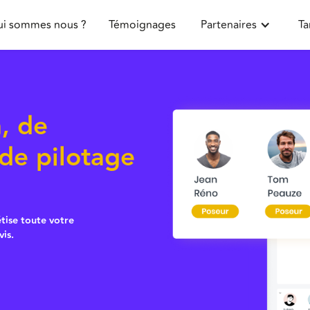
i sommes nous ?
Témoignages
Partenaires
Ta
n, de
 de pilotage
étise toute votre
vis.