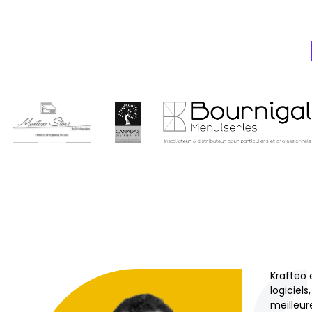
Krafteo 
logiciel
meilleur