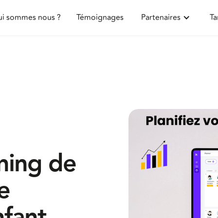
i sommes nous ?
Témoignages
Partenaires
Ta
ning de
e
nfant