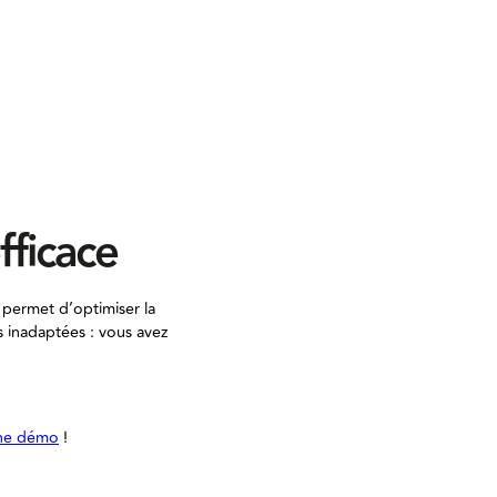
fficace
s permet d’optimiser la
s inadaptées : vous avez
ne démo
!