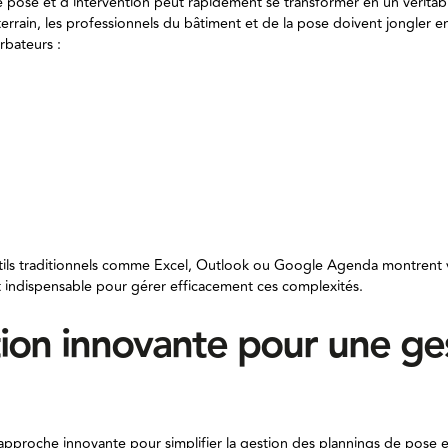
 pose et d’intervention peut rapidement se transformer en un véritabl
 terrain, les professionnels du bâtiment et de la pose doivent jongler
rbateurs :
urnisseurs retardées : un élément essentiel manque, et tout le 
difient leurs disponibilités : difficile de prévoir avec précision
ts à la dernière minute : qu’il s’agisse d’un imprévu ou d’un c
’accumulent : un chantier en retard impacte tous les suivants.
uants ou abîmés : il faut alors réorganiser toute la logistique
tils traditionnels comme Excel, Outlook ou Google Agenda montrent vi
t indispensable pour gérer efficacement ces complexités.
ion innovante pour une ge
proche innovante pour simplifier la gestion des plannings de pose e