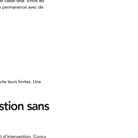
e casse-tête. Entre les
 en permanence avec de
chantier est décalé.
 !
ongé non anticipé, il
.
te leurs limites. Une
stion sans
t d’intervention. Conçu