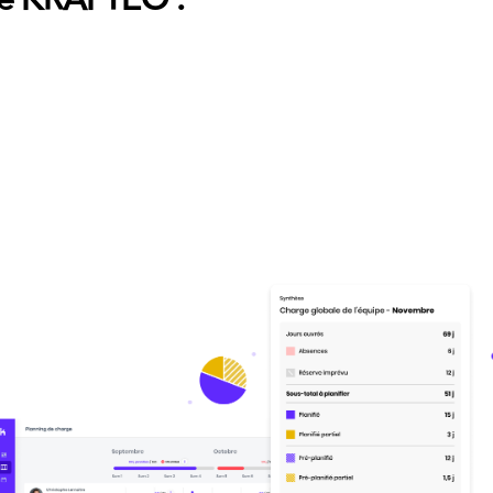
 en temps réel avec Prodevis
: accédez instantanément à vos
sons.
e
: planifiez et ajustez vos horaires simplement avec un systèm
: soyez informé instantanément des éventuels décalages de li
rge automatique
: optimisez votre calendrier et anticipez les d
s et gestion des non-conformités
: vos poseurs et techniciens
temps de travail et signaler tout problème.