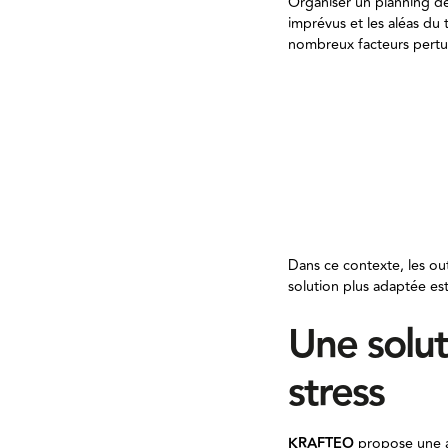
Organiser un planning de
imprévus et les aléas du
nombreux facteurs pertu
- Des livraisons fo
- Des clients qui mo
- Des poseurs absen
faut réagir vite.
- Des retards qui s
- Des produits manq
Dans ce contexte, les ou
solution plus adaptée es
Une solut
stress
KRAFTEO
propose une ap